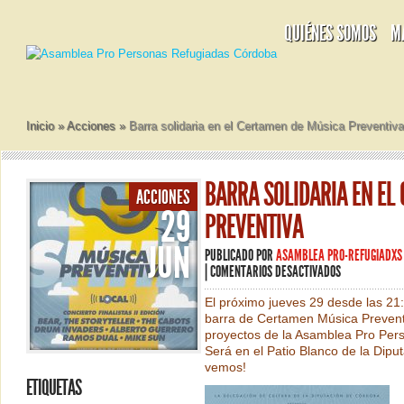
QUIÉNES SOMOS
M
Inicio
»
Acciones
»
Barra solidaria en el Certamen de Música Preventiv
BARRA SOLIDARIA EN EL
ACCIONES
29
PREVENTIVA
JUN
PUBLICADO POR
ASAMBLEA PRO-REFUGIADXS
EN
|
COMENTARIOS DESACTIVADOS
BARRA
SOLIDARIA
El próximo jueves 29 desde las 21
EN
barra de Certamen Música Prevent
EL
proyectos de la Asamblea Pro Per
CERTAMEN
Será en el Patio Blanco de la Dipu
DE
vemos!
MÚSICA
ETIQUETAS
PREVENTIVA