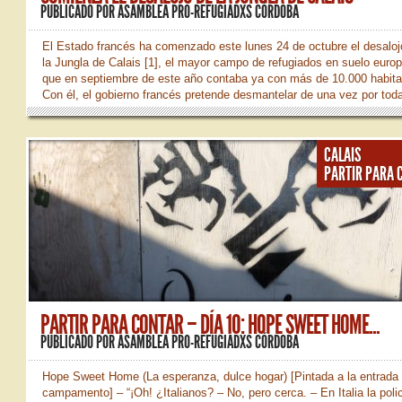
PUBLICADO POR
ASAMBLEA PRO-REFUGIADXS CÓRDOBA
El Estado francés ha comenzado este lunes 24 de octubre el desaloj
la Jungla de Calais [1], el mayor campo de refugiados en suelo euro
que en septiembre de este año contaba ya con más de 10.000 habita
Con él, el gobierno francés pretende desmantelar de una vez por toda
campo y detener el flujo migratorio hacia el Reino Unido a través de 
Sin embargo, desde su creación en 2002, el campo ha sufrido ya var
desalojos [2], volviendo a surgir después de cada uno de ellos, lo qu
CALAIS
parece mostrar que el desalojo no es la solución a la situación de es
PARTIR PARA 
frontera. Mientras haya gente que quiera ir a Gran Bretaña y no se les
PARTIR PARA CONTAR – DÍA 10: HOPE SWEET HOME...
PUBLICADO POR
ASAMBLEA PRO-REFUGIADXS CÓRDOBA
Hope Sweet Home (La esperanza, dulce hogar) [Pintada a la entrada 
campamento] – “¡Oh! ¿Italianos? – No, pero cerca. – En Italia la poli