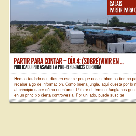
CALAIS
PARTIR PARA 
PARTIR PARA CONTAR – DÍA 4: (SOBRE)VIVIR EN ...
PUBLICADO POR
ASAMBLEA PRO-REFUGIADXS CÓRDOBA
Hemos tardado dos días en escribir porque necesitábamos tiempo p
recabar algo de información. Como buena jungla, aquí cuesta por lo
al principio saber cómo orientarse. Utilizar el término Jungla nos gen
en un principio cierta controversia. Por un lado, puede suscitar
connotaciones negativas del lugar. Pero, por otro lado, hemos sabid
este es el término empleado por las personas residentes en el camp
la entrada de hoy queríamos hablar sobre cómo sobrevive la gente en
Jungla de Calais y hasta qué punto cubre sus necesidades básicas.
primer lugar, comentaros que el 12 de agosto se revocó la sentencia
imponía...