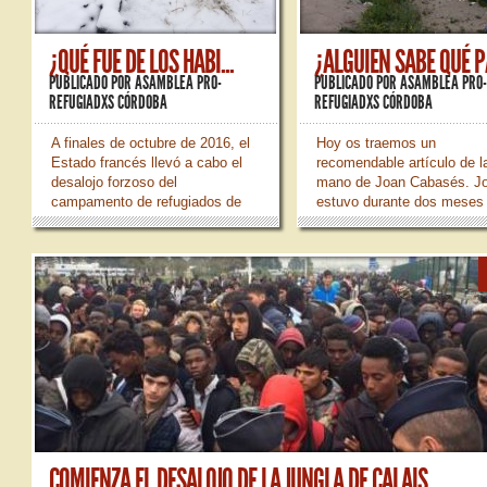
¿QUÉ FUE DE LOS HABI...
¿ALGUIEN SABE QUÉ PA
PUBLICADO POR
ASAMBLEA PRO-
PUBLICADO POR
ASAMBLEA PRO
REFUGIADXS CÓRDOBA
REFUGIADXS CÓRDOBA
A finales de octubre de 2016, el
Hoy os traemos un
Estado francés llevó a cabo el
recomendable artículo de l
desalojo forzoso del
mano de Joan Cabasés. J
campamento de refugiados de
estuvo durante dos meses 
Calais, conocido como la Jungla
Jungla de Calais colabora
[1]. Este proceso consistió en la
con dos de las organizaci
dispersión de todos sus
que trabajan allí. Durante 
habitantes por los 340 CAOs
tiempo parte de su labor
(Centros de Acogida y
consistió en visitar tienda 
Orientación, de carácter
tienda para comprobar el e
temporal) de...
de las...
»
»
COMIENZA EL DESALOJO DE LA JUNGLA DE CALAIS