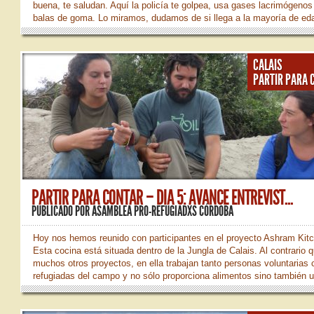
buena, te saludan. Aquí la policía te golpea, usa gases lacrimógenos
balas de goma. Lo miramos, dudamos de si llega a la mayoría de ed
Cae la tarde. Un hombre de cuclillas, próximo a la entrada de la jungl
anda con la mirada perdida. Una compañera se acerca a saludarle: –
amigo. ¿Qué tal el día? – Hola, parece que no fue mal. Peor fue la n
CALAIS
Ayer la policía golpeó fuerte. ¿Tenéis algo para el dolor? – mientras 
PARTIR PARA 
toca los brazos le damos un...
PARTIR PARA CONTAR – DIA 5: AVANCE ENTREVIST...
PUBLICADO POR
ASAMBLEA PRO-REFUGIADXS CÓRDOBA
Hoy nos hemos reunido con participantes en el proyecto Ashram Kit
Esta cocina está situada dentro de la Jungla de Calais. Al contrario 
muchos otros proyectos, en ella trabajan tanto personas voluntarias
refugiadas del campo y no sólo proporciona alimentos sino también 
espacio de convivencia y distensión. Os dejamos este avance de la
entrevista.