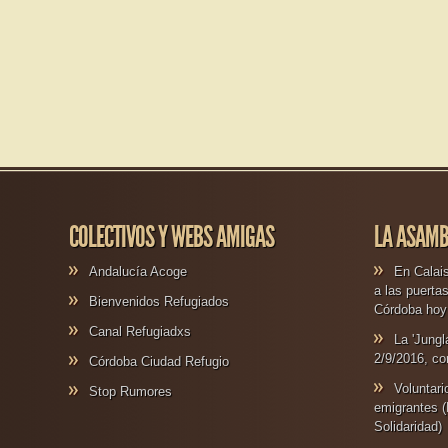
COLECTIVOS Y WEBS AMIGAS
LA ASAMB
Andalucía Acoge
En Calais
a las puerta
Bienvenidos Refugiados
Córdoba hoy 
Canal Refugiadxs
La 'Jungl
2/9/2016, co
Córdoba Ciudad Refugio
Voluntar
Stop Rumores
emigrantes (
Solidaridad)