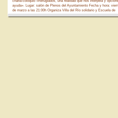
charla-coloquio «Refugiados, una realidad que nos interpela y opcion
ayuda». Lugar: salón de Plenos del Ayuntamiento Fecha y hora: vier
de marzo a las 21:00h Organiza Villa del Río solidario y Escuela de
Participación Ciudadana de Villa del Río. Además, se realizará un
concierto homenaje a las víctimas a cargos de María Fernández Pér
Estrella Castro Ferrer.