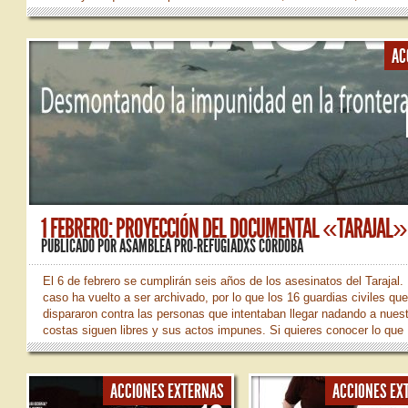
en el Bulevar de Gran Capitán. ¡¡ REFUGIADXS: NUESTROS DE
SON VUESTROS DERECHOS !! ¡¡ NINGUNA PERSONA ES ILEGAL 
ABAJO LAS VALLAS DE LAS FRONTERAS !! ¡¡ DERECHOS HU
AC
PARA TODXS !! ¡¡ NO MÁS MUERTES EN LAS FRONTERAS !! ¡¡
REFUGIADXS, BIENVENIDXS !! Difunde, pasalo, no seamos...
1 FEBRERO: PROYECCIÓN DEL DOCUMENTAL «TARAJAL»
PUBLICADO POR
ASAMBLEA PRO-REFUGIADXS CÓRDOBA
El 6 de febrero se cumplirán seis años de los asesinatos del Tarajal. 
caso ha vuelto a ser archivado, por lo que los 16 guardias civiles qu
dispararon contra las personas que intentaban llegar nadando a nues
costas siguen libres y sus actos impunes. Si quieres conocer lo que
ocurrió, te invitamos el sábado, 1 de febrero, a la proyección del
documental «Tarajal. Desmontando la impunidad en la frontera sur». 
febrero 19h Centro Social Rey Heredia
ACCIONES EXTERNAS
ACCIONES EX