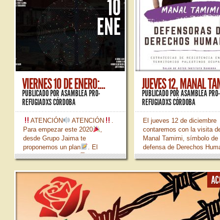
10
ENE
VIERNES 10 DE ENERO:...
JUEVES 12, MANAL TAM
PUBLICADO POR
ASAMBLEA PRO-
PUBLICADO POR
ASAMBLEA PRO
REFUGIADXS CÓRDOBA
REFUGIADXS CÓRDOBA
ATENCIÓN
ATENCIÓN
.
El jueves 12 de diciembre
Para empezar este 2020
,
contaremos con la visita d
desde Grupo Jaima te
Manal Tamimi, símbolo de
proponemos un plan
. El
defensa de Derechos Hum
viernes 10 de Enero🗓 a las 19h
en Palestina. A las 19 hor
proyectaremos y debatiremos
el IES «Góngora». El vier
el documental
«Provincia 53»
de diciembre, a las 10:30,
AC
en el Centro de Recepción de
visitaremos el Olivo de los
Visitantes, contando con la
Jardines de los Patos. Org
presencia de Santi Donaire,
Amnistía...
encargado del contenido...
»
»