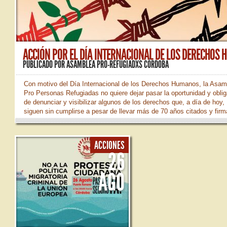
ACCIÓN POR EL DÍA INTERNACIONAL DE LOS DERECHOS HU
PUBLICADO POR
ASAMBLEA PRO-REFUGIADXS CÓRDOBA
Con motivo del Día Internacional de los Derechos Humanos, la Asam
Pro Personas Refugiadas no quiere dejar pasar la oportunidad y obli
de denunciar y visibilizar algunos de los derechos que, a día de hoy,
siguen sin cumplirse a pesar de llevar más de 70 años citados y fir
por múltiples países que, aun habiendo adquirido este compromiso, l
ignoran. Por ello, te invitamos a la acción que se va a realizar el pró
viernes, 13 de diciembre, a las 19.00 en el Bulevar de Gran Capitán, 
ACCIONES
al Templete.
26
AGO