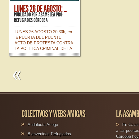
LUNES 26 DE AGOSTO: ...
PUBLICADO POR
ASAMBLEA PRO-
REFUGIADXS CÓRDOBA
LUNES 26 AGOSTO 20:30h, en
la PUERTA DEL PUENTE,
ACTO DE PROTESTA CONTRA
LA POLITICA CRIMINAL DE LA
UE Desde la ASAMBLEA PRO-
REFUGIADXS queremos hacer
un llamamiento a la solidaridad
para con las personas que
buscan un lugar seguro de
acogida. Estamos viendo como
Europa se esta convirtiendo...
»
»
COLECTIVOS Y WEBS AMIGAS
LA ASAMB
Andalucía Acoge
En Calais
a las puerta
Bienvenidos Refugiados
Córdoba hoy 