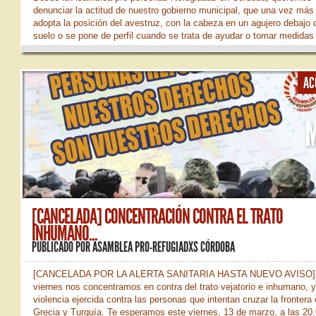
denunciar la actitud de nuestro gobierno municipal, que una vez más
adopta la posición del avestruz, con la cabeza en un agujero debajo 
suelo o se pone de perfil cuando se trata de ayudar o tomar medidas
paliar la grave situación de los colectivos y las personas más vulner
que en este caso en la actual situación de pandemia de coronavirus 
a las personas sin Hogar. Primero de todo queremos agradecer a tod
AC
colectivos y asociaciones como los que componen la Red Cohabita o
comedor social del Rey Heredia, que día tras día trabajan con este
colectivo tan...
[CANCELADA] CONCENTRACIÓN CONTRA EL TRATO
INHUMANO...
PUBLICADO POR
ASAMBLEA PRO-REFUGIADXS CÓRDOBA
[CANCELADA POR LA ALERTA SANITARIA HASTA NUEVO AVISO]
viernes nos concentramos en contra del trato vejatorio e inhumano, y
violencia ejercida contra las personas que intentan cruzar la frontera 
Grecia y Turquía. Te esperamos este viernes, 13 de marzo, a las 20