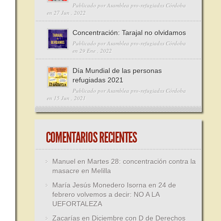
Publicado por
Asamblea pro-refugiadxs Córdoba
en 27 Jun , 2022
Concentración: Tarajal no olvidamos
Publicado por
Asamblea pro-refugiadxs Córdoba
en 29 Ene , 2022
Día Mundial de las personas
refugiadas 2021
Publicado por
Asamblea pro-refugiadxs Córdoba
en 15 Jun , 2021
COMENTARIOS RECIENTES
Manuel
en
Martes 28: concentración contra la
masacre en Melilla
María Jesús Monedero Isorna
en
24 de
febrero volvemos a decir: NO A LA
UEFORTALEZA
Zacarías
en
Diciembre con D de Derechos