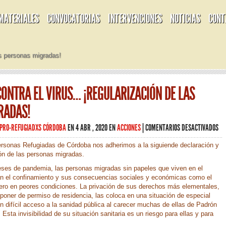
MATERIALES
CONVOCATORIAS
INTERVENCIONES
NOTICIAS
CONT
as personas migradas!
ONTRA EL VIRUS… ¡REGULARIZACIÓN DE LAS
RADAS!
EN
PRO-REFUGIADXS CÓRDOBA
EN 4 ABR , 2020 EN
ACCIONES
|
COMENTARIOS DESACTIVADOS
PA
LU
sonas Refugiadas de Córdoba nos adherimos a la siguiende declaración y
CO
ión de las personas migradas.
EL
ses de pandemia, las personas migradas sin papeles que viven en el
VI
n el confinamiento y sus consecuencias sociales y económicas como el
¡R
 pero en peores condiciones. La privación de sus derechos más elementales,
DE
poner de permiso de residencia, las coloca en una situación de especial
LA
un difícil acceso a la sanidad pública al carecer muchas de ellas de Padrón
PE
. Esta invisibilidad de su situación sanitaria es un riesgo para ellas y para
MI