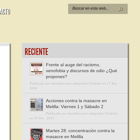
ACTO
RECIENTE
Frente al auge del racismo,
xenofobia y discursos de odio ¿Qué
propones?
RA
Publicado por
Asamblea pro-refugiadxs Córdoba
en 17 Sep ,
2024
CHAR
NTRA
Acciones contra la masacre en
RUS…
Melilla: Viernes 1 y Sábado 2
EGULARIZACIÓN
Publicado por
Asamblea pro-refugiadxs Córdoba
en 29 Jun , 2022
S
RSONAS
Martes 28: concentración contra la
GRADAS!
masacre en Melilla