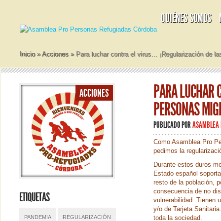
QUIÉNES SOMOS
Inicio
»
Acciones
»
Para luchar contra el virus… ¡Regularización de l
PARA LUCHAR C
ACCIONES
PERSONAS MIG
PUBLICADO POR
ASAMBLEA 
Como Asamblea Pro Per
pedimos la regularizac
Durante estos duros me
Estado español soporta
resto de la población,
consecuencia de no dis
ETIQUETAS
vulnerabilidad. Tienen 
y/o de Tarjeta Sanitaria
PANDEMIA
REGULARIZACIÓN
toda la sociedad.