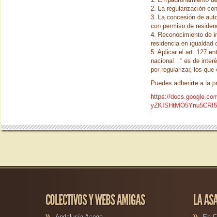
2. La regularización co
3. La concesión de auto
con permiso de residen
4. Reconocimiento de in
residencia en igualdad 
5. Aplicar el art. 127 
nacional…” es de interé
por regularizar, los que
Puedes adherirte a la p
https://docs.google.
yZKISHtMO5Ynu5CRI5
COLECTIVOS Y WEBS AMIGAS
LA AS
Andalucía Acoge
En C