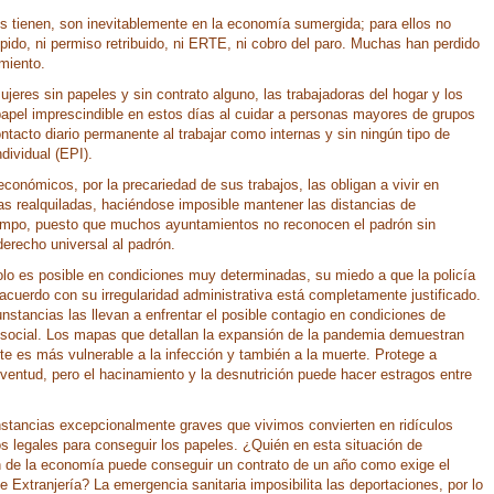
s tienen, son inevitablemente en la economía sumergida; para ellos no
pido, ni permiso retribuido, ni ERTE, ni cobro del paro. Muchas han perdido
amiento.
jeres sin papeles y sin contrato alguno, las trabajadoras del hogar y los
apel imprescindible en estos días al cuidar a personas mayores de grupos
ontacto diario permanente al trabajar como internas y sin ningún tipo de
dividual (EPI).
onómicos, por la precariedad de sus trabajos, las obligan a vivir en
as realquiladas, haciéndose imposible mantener las distancias de
empo, puesto que muchos ayuntamientos no reconocen el padrón sin
 derecho universal al padrón.
olo es posible en condiciones muy determinadas, su miedo a que la policía
acuerdo con su irregularidad administrativa está completamente justificado.
unstancias las llevan a enfrentar el posible contagio en condiciones de
n social. Los mapas que detallan la expansión de la pandemia demuestran
te es más vulnerable a la infección y también a la muerte. Protege a
ventud, pero el hacinamiento y la desnutrición puede hacer estragos entre
unstancias excepcionalmente graves que vivimos convierten en ridículos
s legales para conseguir los papeles. ¿Quién en esta situación de
ón de la economía puede conseguir un contrato de un año como exige el
 Extranjería? La emergencia sanitaria imposibilita las deportaciones, por lo