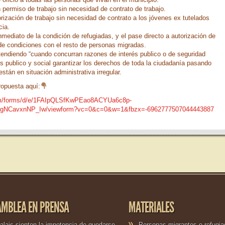
n permiso de trabajo sin necesidad de contrato de trabajo.
rización de trabajo sin necesidad de contrato a los jóvenes ex tutelados
cia.
mediato de la condición de refugiadas, y el pase directo a autorización de
de condiciones con el resto de personas migradas.
entendiendo “cuando concurran razones de interés publico o de seguridad
s publico y social garantizar los derechos de toda la ciudadanía pasando
 están en situación administrativa irregular.
ropuesta aquí:
com/forms/d/e/1FAIpQLSfKwPEao8ACYUa6c8p-
gNCavxnNP_Iw/viewform?vc=0&c=0&w=1&fbzx=-6962777507044443887
AMBLEA EN PRENSA
MATERIALES
alais sienten la impotencia de quedarse
Personas migrantes o refugia