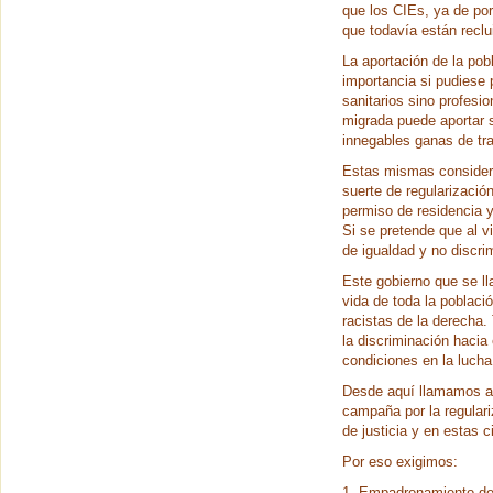
que los CIEs, ya de por
que todavía están reclu
La aportación de la pob
importancia si pudiese 
sanitarios sino profesi
migrada puede aportar 
innegables ganas de tra
Estas mismas considera
suerte de regularizació
permiso de residencia y 
Si se pretende que al v
de igualdad y no discri
Este gobierno que se ll
vida de toda la poblaci
racistas de la derecha.
la discriminación hacia
condiciones en la lucha
Desde aquí llamamos a 
campaña por la regular
de justicia y en estas 
Por eso exigimos:
1. Empadronamiento de 