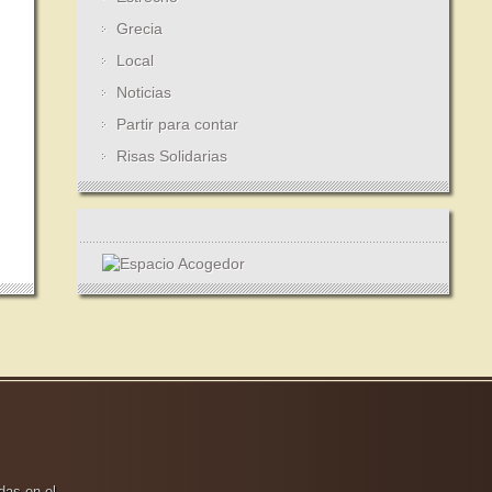
Grecia
Local
Noticias
Partir para contar
Risas Solidarias
das en el