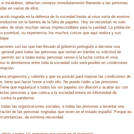
 si insalubres, deberían cerrarse inmediatamente liberando a las personas
idas en varios de ellos.
lación migrada en la defensa de la sociedad frente al virus sería de enorme
producirse sin la barrera de la falta de papeles. Hoy se necesitan no solo
onales de otras muchas ramas imprescindibles para la sanidad. La población
su juventud, su experiencia, los muchos cursos que aquí realiza y sus
bajar.
ciones son las que han llevado al gobierno portugués a decretar una
n general para todas las personas que tenían en trámite su solicitud de
permitir así a todas estas personas unirse a la lucha contra el virus.
irus le derrotemos entre toda la sociedad solo será posible en condiciones
minación.
ama progresista y valiente y que se postuló para mejorar las condiciones de
ón, tiene que hacer honor a todo ello. No puede ceder a las presiones
 Tiene que regularizar a todos los sin papeles sin dilación y acabar así con
 estas personas y que coloca a la sociedad entera en inferioridad de
 contra la pandemia.
todas las organizaciones sociales, a todas las personas a levantar una
ización de las personas migradas que viven en el estado español. Porque es
circunstancias, de extrema necesidad.
oficio a todas las personas que vivan en el municipio.