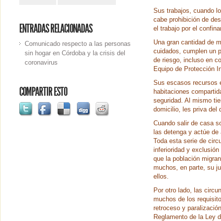
Sus trabajos, cuando lo
cabe prohibición de des
ENTRADAS RELACIONADAS
el trabajo por el confin
Una gran cantidad de mu
Comunicado respecto a las personas
cuidados, cumplen un p
sin hogar en Córdoba y la crisis del
de riesgo, incluso en c
coronavirus
Equipo de Protección In
Sus escasos recursos ec
COMPARTIR ESTO
habitaciones compartid
seguridad. Al mismo ti
domicilio, les priva del
Cuando salir de casa s
las detenga y actúe de 
Toda esta serie de circ
inferioridad y exclusió
que la población migran
muchos, en parte, su ju
ellos.
Por otro lado, las circ
muchos de los requisito
retroceso y paralizaci
Reglamento de la Ley de