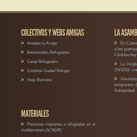
COLECTIVOS Y WEBS AMIGAS
LA ASAMB
Andalucía Acoge
En Calais
a las puerta
Bienvenidos Refugiados
Córdoba hoy 
Canal Refugiadxs
La 'Jungl
2/9/2016, co
Córdoba Ciudad Refugio
Voluntar
Stop Rumores
emigrantes (
Solidaridad)
MATERIALES
Personas migrantes o refugiadas en el
mediterráneo (ACNUR)