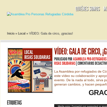
QUIÉNES SOMOS
M
Inicio
»
Local
»
VÍDEO: Gala de circo, ¡gracias!
VÍDEO: GALA DE CIRCO, ¡
LOCAL
RISAS SOLIDARIAS
PUBLICADO POR
ASAMBLEA PRO-REFUGIADXS
RISAS SOLIDARIAS
|
COMENTARIOS DESACTIV
La Asamblea por-refugiadxs de Có
este vídeo su colaboración y apoyo
evento. De la nada al todo, sirva 
generan cambios, y hacen pequeña
GRAC
ETIQUETAS
Reproductor
Media error: Format(s) not supported or sour